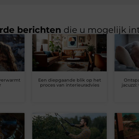
rde berichten
die u mogelijk in
 verwarmt
Een diepgaande blik op het
Ontspa
r
proces van interieuradvies
jacuzzi