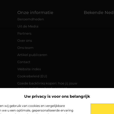
Onze informatie
Bekende Ned
Beroemdheden
Uit de Media
Partners
Over ons
Ons team
Artikel publiceren
Contact
Website index
Cookiebeleid (EU)
Goede backlinks kopen: hoe jij jouw
online zichtbaarheid vergroot
Manieren om geld te verdienen met je
Uw privacy is voor ons belangrijk
website
 wij gebruik van cookies en vergelijkbare
n we u een optimale, gepersonaliseerde ervaring