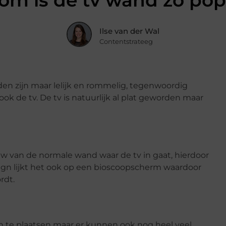
m is de tv wand zo pop
Ilse van der Wal
Contentstrateeg
den zijn maar lelijk en rommelig, tegenwoordig
 ook de tv. De tv is natuurlijk al plat geworden maar
w van de normale wand waar de tv in gaat, hierdoor
esign lijkt het ook op een bioscoopscherm waardoor
rdt.
n te plaatsen maar er kunnen ook nog heel veel