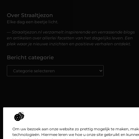
Over Straaltjezon
Elke dag een beetje licht.
— Straaltjezon.nl verzamelt inspirerende en verrassende blogs
en artikelen over allerlei facetten van het dagelijks leven. Een
plek waar je nieuwe inzichten en positieve verhalen ontdekt.
Bericht categorie
Om uw bezoek aan onze website zo prettig mogelijk te maken, maken
technologieën. Hiermee leren we hoe u onze site gebruikt en kunne