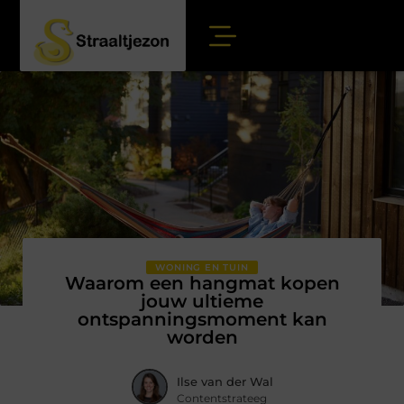
WONING EN TUIN
Waarom een hangmat kopen
jouw ultieme
ontspanningsmoment kan
worden
Ilse van der Wal
Contentstrateeg