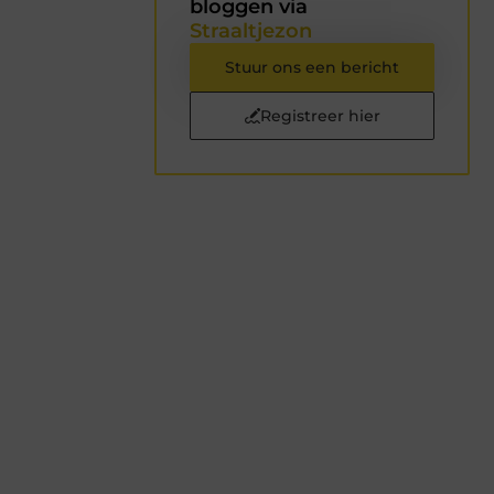
bloggen via
Straaltjezon
Stuur ons een bericht
Registreer hier