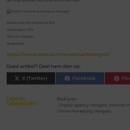
de mogelijkheden voor jouw bedrijf laten zien.
Best4u Internet Marketing B.V.
Stationsplein 37a
7201 MH Zutphen
Nederland
https://www.best4u-internetmarketing.nl/
Goed artikel? Deel hem dan op:
X (Twitter)
Facebook
Pin
Tags en
Bedrijven
Categorieën:
,
Digital agency Hengelo
,
Internet 
Online marketing Hengelo