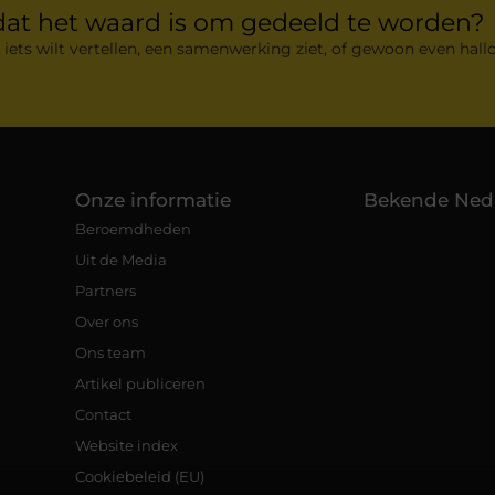
dat het waard is om gedeeld te worden?
 iets wilt vertellen, een samenwerking ziet, of gewoon even hallo
Onze informatie
Bekende Ned
Beroemdheden
Uit de Media
Partners
Over ons
Ons team
Artikel publiceren
Contact
Website index
Cookiebeleid (EU)