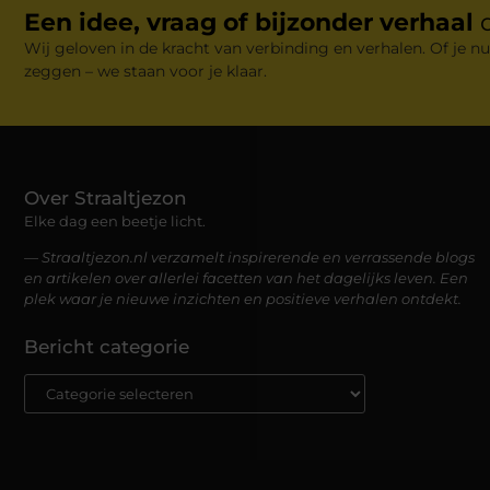
Een idee, vraag of bijzonder verhaal
Wij geloven in de kracht van verbinding en verhalen. Of je nu
zeggen – we staan voor je klaar.
Over Straaltjezon
Elke dag een beetje licht.
— Straaltjezon.nl verzamelt inspirerende en verrassende blogs
en artikelen over allerlei facetten van het dagelijks leven. Een
plek waar je nieuwe inzichten en positieve verhalen ontdekt.
Bericht categorie