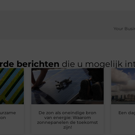
Your Busin
rde berichten
die u mogelijk in
uurzame
De zon als oneindige bron
Een da
zon
van energie: Waarom
zonnepanelen de toekomst
zijn!