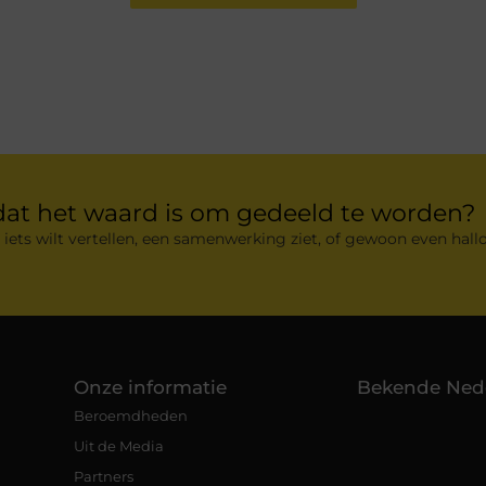
dat het waard is om gedeeld te worden?
 iets wilt vertellen, een samenwerking ziet, of gewoon even hallo
Onze informatie
Bekende Ned
Beroemdheden
Uit de Media
Partners