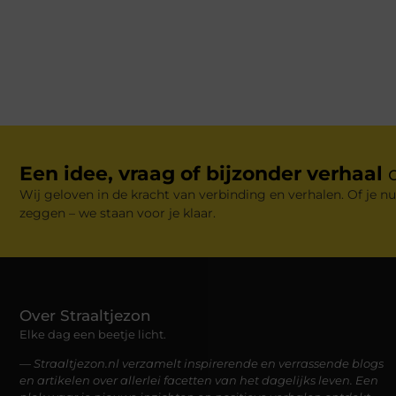
Een idee, vraag of bijzonder verhaal
Wij geloven in de kracht van verbinding en verhalen. Of je nu
zeggen – we staan voor je klaar.
Over Straaltjezon
Elke dag een beetje licht.
— Straaltjezon.nl verzamelt inspirerende en verrassende blogs
en artikelen over allerlei facetten van het dagelijks leven. Een