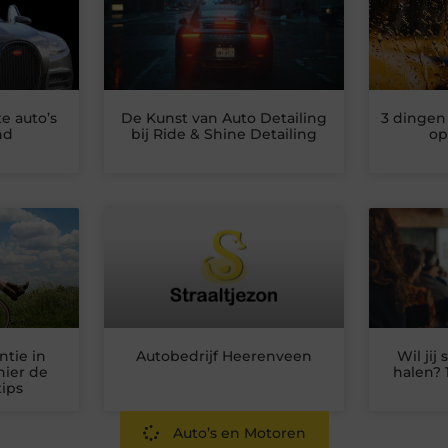
e auto’s
De Kunst van Auto Detailing
3 dingen
nd
bij Ride & Shine Detailing
op
ntie in
Autobedrijf Heerenveen
Wil jij
hier de
halen? 
tips
Auto’s en Motoren