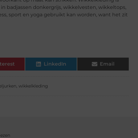
 in badjassen donkergrijs, wikkelvesten, wikkeltops,
ess, sport en yoga gebruikt kan worden, want het zit
terest
LinkedIn
Email
eljurken
,
wikkelkleding
iezen