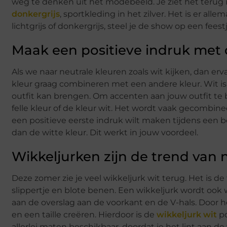
weg te denken uit het modebeeld. Je ziet het terug in s
donkergrijs
, sportkleding in het zilver. Het is er all
lichtgrijs of donkergrijs, steel je de show op een feestj
Maak een positieve indruk met 
Als we naar neutrale kleuren zoals wit kijken, dan er
kleur graag combineren met een andere kleur. Wit is 
outfit kan brengen. Om accenten aan jouw outfit te
felle kleur of de kleur wit. Het wordt vaak gecombinee
een positieve eerste indruk wilt maken tijdens een be
dan de witte kleur. Dit werkt in jouw voordeel.
Wikkeljurken zijn de trend van 
Deze zomer zie je veel wikkeljurk wit terug. Het is 
slippertje en blote benen. Een wikkeljurk wordt ook
aan de overslag aan de voorkant en de V-hals. Door he
en een taille creëren. Hierdoor is de
wikkeljurk wit
po
allerlei maten beschikbaar, doordat je het lint aan d