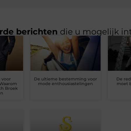
rde berichten
die u mogelijk in
 voor
De ultieme bestemming voor
De red
: Waarom
mode enthousiastelingen
moet b
ch Broek
en