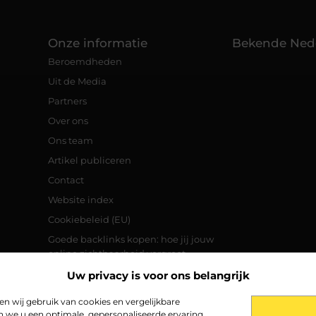
Onze informatie
Bekende Ned
Beroemdheden
Uit de Media
Partners
Over ons
Ons team
Artikel publiceren
Contact
Website index
Cookiebeleid (EU)
Goede backlinks kopen: hoe jij jouw
online zichtbaarheid vergroot
Manieren om geld te verdienen met je
Uw privacy is voor ons belangrijk
website
 wij gebruik van cookies en vergelijkbare
n we u een optimale, gepersonaliseerde ervaring