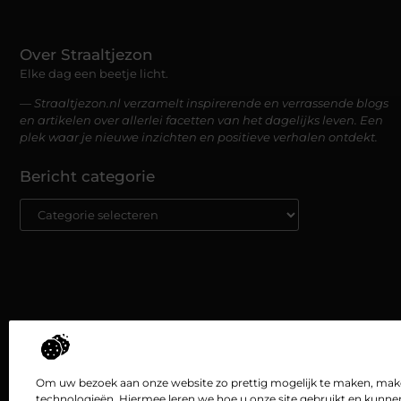
Over Straaltjezon
Elke dag een beetje licht.
— Straaltjezon.nl verzamelt inspirerende en verrassende blogs
en artikelen over allerlei facetten van het dagelijks leven. Een
plek waar je nieuwe inzichten en positieve verhalen ontdekt.
Bericht categorie
Om uw bezoek aan onze website zo prettig mogelijk te maken, maken
technologieën. Hiermee leren we hoe u onze site gebruikt en kunne