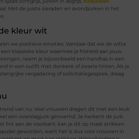
jaals lichtgrijs, jurken in asgrijs,
badjassen
emaal. Met de juiste sieraden en avondjurken in het
e.
de kleur wit
varen we positieve emoties. Vandaar dat we de witte
een klassieke kleur waarmee je frisheid aan jouw
 brengen, neem je bijvoorbeeld een handtas in een
rd in een outfit met donkere of zwarte tinten. Als je
langrijke vergadering of sollicitatiegesprek, draag
nu
de trend van nu. Veel vrouwen dragen dit met een leuk
 wel een overslagjurk genoemd. Je herkent de jurk
t lint aan de voorkant, kan je dit op maat strikken
pulair geworden, want het is dus voor vrouwen in
e voorkant op maat kan strikken. Wikkelkleding is