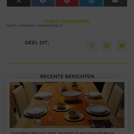
X
Facebook
Pinterest
LinkedIn
Email
(Twitter)
Tags en Categorieën:
Sport
,
sneakers
,
voetbalshop.nl
DEEL DIT:
RECENTE BERICHTEN
Oud eiken tafel voor sfeer, kwaliteit en een bewuste keuze