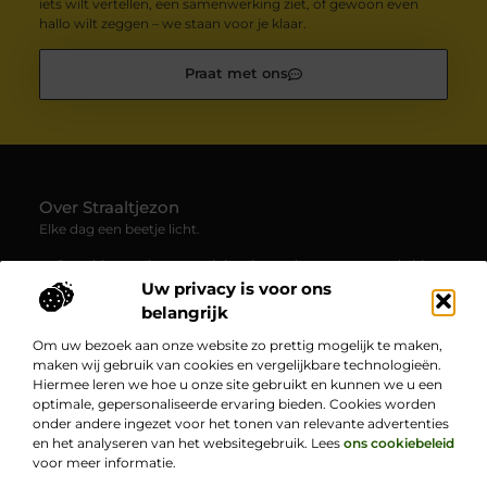
iets wilt vertellen, een samenwerking ziet, of gewoon even
hallo wilt zeggen – we staan voor je klaar.
Praat met ons
Over Straaltjezon
Elke dag een beetje licht.
— Straaltjezon.nl verzamelt inspirerende en verrassende blogs
en artikelen over allerlei facetten van het dagelijks leven. Een
Uw privacy is voor ons
plek waar je nieuwe inzichten en positieve verhalen ontdekt.
belangrijk
Om uw bezoek aan onze website zo prettig mogelijk te maken,
Bericht categorie
maken wij gebruik van cookies en vergelijkbare technologieën.
Hiermee leren we hoe u onze site gebruikt en kunnen we u een
optimale, gepersonaliseerde ervaring bieden. Cookies worden
onder andere ingezet voor het tonen van relevante advertenties
Onze informatie
en het analyseren van het websitegebruik. Lees
ons cookiebeleid
voor meer informatie.
Goede backlinks kopen: hoe jij jouw online zichtbaarheid vergroot
Bekende Nederlanders