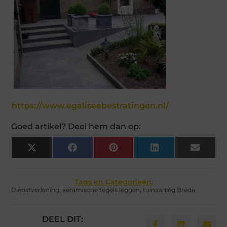
https://www.egaliseebestratingen.nl/
Goed artikel? Deel hem dan op:
X
Facebook
Pinterest
LinkedIn
Email
(Twitter)
Tags en Categorieën:
Dienstverlening
,
keramische tegels leggen
,
tuinaanleg Breda
DEEL DIT: