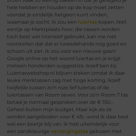
zitten vaak zo weinig vakken in dat je geregeld je
hele hebben en houden op de kop moet zetten
voordat je eindelijk hetgeen kunt vinden,
waarnaar je zocht. Ik zou een
luiertas
kopen. Niet
eentje op Marktplaats hoor, die tassen worden
toch best wel intensief gebruikt, kan me niet
voorstellen dat dat er tweedehands nog goed en
schoon uit ziet. Ik zou voor een nieuwe gaan!
Google online op het woord luiertas en je krijgt
meteen honderden suggesties. Ikzelf ben bij
Luiertaswebshop.nl blijven steken omdat ik daar
leuke merktassen zag met hoge korting. Ikzelf
twijfelde tussen zo’n roze lief luiertas of de
luiertassen van Room seven. Voor zo’n Room 7 tas
betaal je normaal gesproken over de € 150,-.
Geheel buiten mijn budget. Maar kijk als ze
worden aangeboden voor € 49,- word ik daar best
wel een beetje blij van. Ik heb uiteindelijk voor
een zandkleurige
verzorgingstas
gekozen met