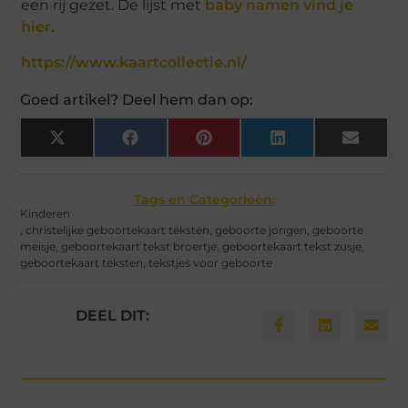
een rij gezet. De lijst met
baby namen vind je
hier.
https://www.kaartcollectie.nl/
Goed artikel? Deel hem dan op:
X
Facebook
Pinterest
LinkedIn
Email
(Twitter)
Tags en Categorieën:
Kinderen
,
christelijke geboortekaart teksten
,
geboorte jongen
,
geboorte
meisje
,
geboortekaart tekst broertje
,
geboortekaart tekst zusje
,
geboortekaart teksten
,
tekstjes voor geboorte
DEEL DIT: