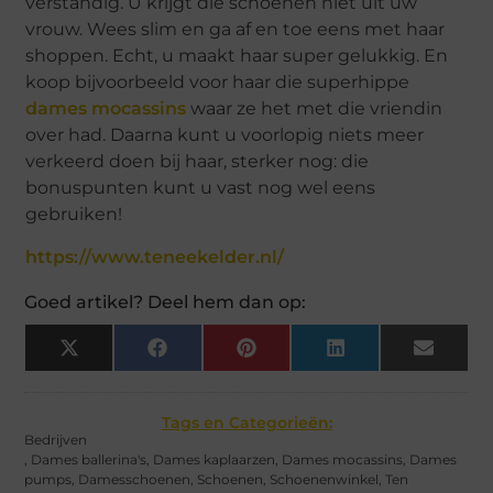
verstandig. U krijgt die schoenen niet uit uw
vrouw. Wees slim en ga af en toe eens met haar
shoppen. Echt, u maakt haar super gelukkig. En
koop bijvoorbeeld voor haar die superhippe
dames mocassins
waar ze het met die vriendin
over had. Daarna kunt u voorlopig niets meer
verkeerd doen bij haar, sterker nog: die
bonuspunten kunt u vast nog wel eens
gebruiken!
https://www.teneekelder.nl/
Goed artikel? Deel hem dan op:
X
Facebook
Pinterest
LinkedIn
Email
(Twitter)
Tags en Categorieën:
Bedrijven
,
Dames ballerina's
,
Dames kaplaarzen
,
Dames mocassins
,
Dames
pumps
,
Damesschoenen
,
Schoenen
,
Schoenenwinkel
,
Ten