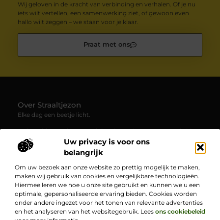
Wij geloven in de kracht van verbinding en verhalen. Of je nu
iets wilt vertellen, een samenwerking ziet, of gewoon even
hallo wilt zeggen – we staan voor je klaar.
Praat met ons
Over Straaltjezon
Elke dag een beetje licht.
— Straaltjezon.nl verzamelt inspirerende en verrassende blogs
en artikelen over allerlei facetten van het dagelijks leven. Een
Uw privacy is voor ons
plek waar je nieuwe inzichten en positieve verhalen ontdekt.
belangrijk
Om uw bezoek aan onze website zo prettig mogelijk te maken,
Bericht categorie
maken wij gebruik van cookies en vergelijkbare technologieën.
Hiermee leren we hoe u onze site gebruikt en kunnen we u een
optimale, gepersonaliseerde ervaring bieden. Cookies worden
onder andere ingezet voor het tonen van relevante advertenties
Onze informatie
en het analyseren van het websitegebruik. Lees
ons cookiebeleid