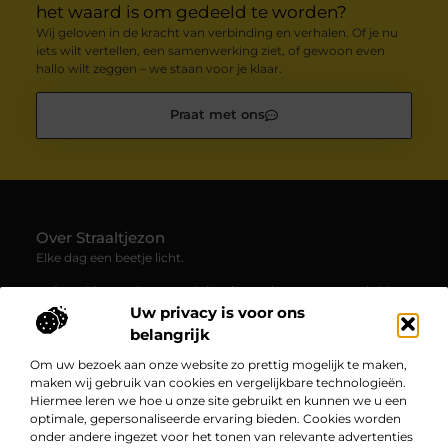
het waard is om gedeeld te worden?
Wij geloven in de kracht van verbinding en verhalen. Of je nu
iets wilt vertellen, een samenwerking ziet, of gewoon even
hallo wilt zeggen – we staan voor je klaar.
Praat met ons
Over Straaltjezon
Elke dag een beetje licht.
— Straaltjezon.nl verzamelt inspirerende en verrassende blogs
en artikelen over allerlei facetten van het dagelijks leven. Een
Uw privacy is voor ons
plek waar je nieuwe inzichten en positieve verhalen ontdekt.
belangrijk
Om uw bezoek aan onze website zo prettig mogelijk te maken,
Bericht categorie
maken wij gebruik van cookies en vergelijkbare technologieën.
Hiermee leren we hoe u onze site gebruikt en kunnen we u een
optimale, gepersonaliseerde ervaring bieden. Cookies worden
onder andere ingezet voor het tonen van relevante advertenties