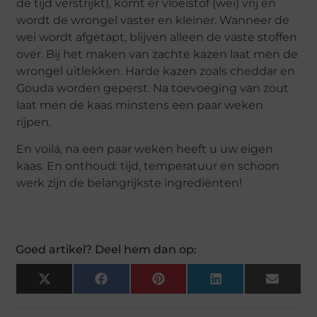
de tijd verstrijkt), komt er vloeistof (wei) vrij en
wordt de wrongel vaster en kleiner. Wanneer de
wei wordt afgetapt, blijven alleen de vaste stoffen
over. Bij het maken van zachte kazen laat men de
wrongel uitlekken. Harde kazen zoals cheddar en
Gouda worden geperst. Na toevoeging van zout
laat men de kaas minstens een paar weken
rijpen.
En voilá, na een paar weken heeft u uw eigen
kaas. En onthoud: tijd, temperatuur en schoon
werk zijn de belangrijkste ingrediënten!
Goed artikel? Deel hem dan op:
X
Facebook
Pinterest
LinkedIn
Email
(Twitter)