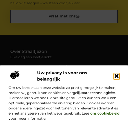
hallo wilt zeggen – we staan voor je klaar.
Praat met ons
Over Straaltjezon
Elke dag een beetje licht.
— Straaltjezon.nl verzamelt inspirerende en verrassende blogs
en artikelen over allerlei facetten van het dagelijks leven. Een
Uw privacy is voor ons
plek waar je nieuwe inzichten en positieve verhalen ontdekt.
belangrijk
Om uw bezoek aan onze website zo prettig mogelijk te maken,
Bericht categorie
maken wij gebruik van cookies en vergelijkbare technologieën.
Hiermee leren we hoe u onze site gebruikt en kunnen we u een
optimale, gepersonaliseerde ervaring bieden. Cookies worden
onder andere ingezet voor het tonen van relevante advertenties
Onze informatie
en het analyseren van het websitegebruik. Lees
ons cookiebeleid
voor meer informatie.
Goede backlinks kopen: hoe jij jouw online zichtbaarheid vergroot
Bekende Nederlanders