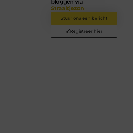
bloggen via
Straaltjezon
Stuur ons een bericht
Registreer hier