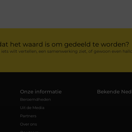
dat het waard is om gedeeld te worden?
 iets wilt vertellen, een samenwerking ziet, of gewoon even hallo
Onze informatie
Bekende Ned
Beroemdheden
Uit de Media
Partners
Over ons