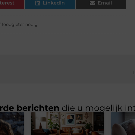
terest
LinkedIn
Email
of loodgieter nodig
rde berichten
die u mogelijk in