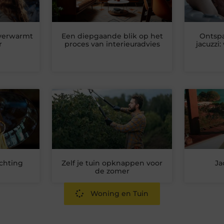
 verwarmt
Een diepgaande blik op het
Ontspa
r
proces van interieuradvies
jacuzzi
chting
Zelf je tuin opknappen voor
Ja
de zomer
Woning en Tuin