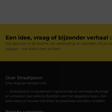
Een idee, vraag of bijzonder verhaal
Wij geloven in de kracht van verbinding en verhalen. Of je nu
zeggen – we staan voor je klaar.
Over Straaltjezon
Elke dag een beetje licht.
— Straaltjezon.nl verzamelt inspirerende en verrassende blogs
en artikelen over allerlei facetten van het dagelijks leven. Een
plek waar je nieuwe inzichten en positieve verhalen ontdekt.
Bericht categorie