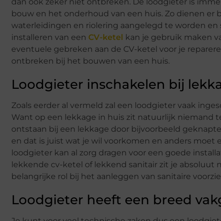
dan ook zeker niet ontbreken. De loodgieter is imm
bouw en het onderhoud van een huis. Zo dienen er b
waterleidingen en riolering aangelegd te worden en 
installeren van een
CV-ketel
kan je gebruik maken va
eventuele gebreken aan de CV-ketel voor je reparer
ontbreken bij het bouwen van een huis.
Loodgieter inschakelen bij lekk
Zoals eerder al vermeld zal een loodgieter vaak inges
Want op een lekkage in huis zit natuurlijk niemand t
ontstaan bij een lekkage door bijvoorbeeld geknapt
en dat is juist wat je wil voorkomen en anders moet e
loodgieter kan al zorg dragen voor een goede installa
lekkende cv-ketel of lekkend sanitair zit je absoluut
belangrijke rol bij het aanleggen van sanitaire voorzi
Loodgieter heeft een breed va
Je kunt voor veel technische zaken dus een loodgiet