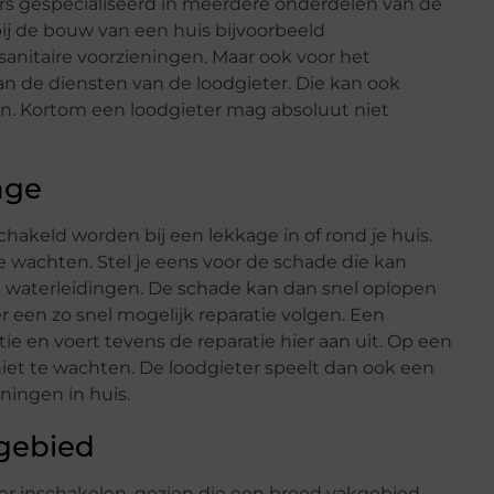
ers gespecialiseerd in meerdere onderdelen van de
ij de bouw van een huis bijvoorbeeld
sanitaire voorzieningen. Maar ook voor het
n de diensten van de loodgieter. Die kan ook
en. Kortom een loodgieter mag absoluut niet
age
chakeld worden bij een lekkage in of rond je huis.
e wachten. Stel je eens voor de schade die kan
e waterleidingen. De schade kan dan snel oplopen
r een zo snel mogelijk reparatie volgen. Een
tie en voert tevens de reparatie hier aan uit. Op een
 niet te wachten. De loodgieter speelt dan ook een
eningen in huis.
kgebied
er inschakelen, gezien die een breed vakgebied