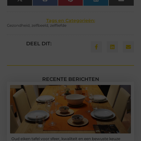
X
Facebook
Pinterest
LinkedIn
Email
(Twitter)
Tags en Categorieën:
Gezondheid
,
zelfbeeld
,
zelfliefde
DEEL DIT:
RECENTE BERICHTEN
Oud eiken tafel voor sfeer, kwaliteit en een bewuste keuze