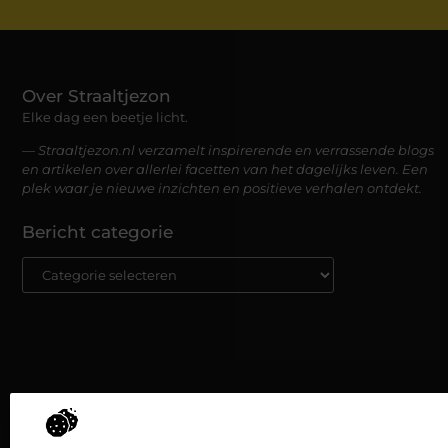
Over Straaltjezon
Elke dag een beetje licht.
— Straaltjezon.nl verzamelt inspirerende en verrassende blogs
en artikelen over allerlei facetten van het dagelijks leven. Een
plek waar je nieuwe inzichten en positieve verhalen ontdekt.
Bericht categorie