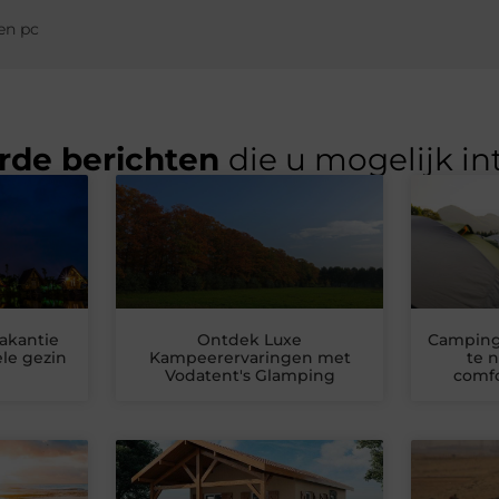
en pc
rde berichten
die u mogelijk in
akantie
Ontdek Luxe
Camping
le gezin
Kampeerervaringen met
te 
Vodatent's Glamping
comfo