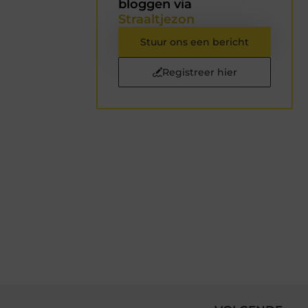
bloggen via
Straaltjezon
Stuur ons een bericht
Registreer hier