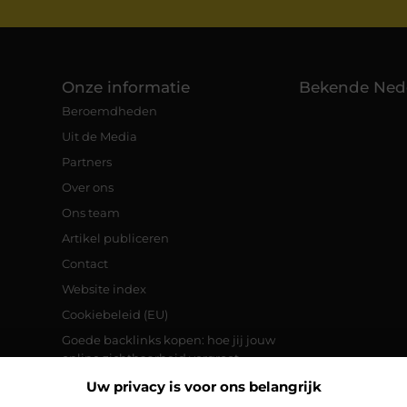
Onze informatie
Bekende Ned
Beroemdheden
Uit de Media
Partners
Over ons
Ons team
Artikel publiceren
Contact
Website index
Cookiebeleid (EU)
Goede backlinks kopen: hoe jij jouw
online zichtbaarheid vergroot
Manieren om geld te verdienen met je
Uw privacy is voor ons belangrijk
website