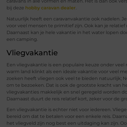
caravans in alle vormen en maten. Het is dan ook ver
bij deze
hobby caravan dealer
.
Natuurlijk heeft een caravanvakantie ook nadelen. Je 
voor veel mensen te primitief zijn. Ook kan je relatief
Daarnaast kan je hele vakantie in het water lopen doo
een camping.
Vliegvakantie
Een vliegvakantie is een populaire keuze onder veel 
warm land klinkt als een ideale vakantie voor veel m
zoeken heeft vliegen ook veel te bieden natuurlijk; 
om te bezoeken. Dat is ook de grootste kracht van het
vliegvakanties makkelijk en snel geregeld worden doo
Daarnaast duurt de reis relatief kort, zeker voor de gr
Een vliegvakantie is echter niet voor iedereen. Vliege
bereid om dat te betalen voor een enkele reis. Daarna
het vliegveld zijn nog best een uitdaging kan zijn. 