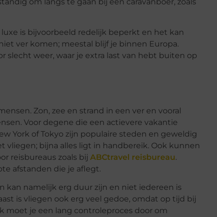
standig om langs te gaan bij een caravanboer, zoals
luxe is bijvoorbeeld redelijk beperkt en het kan
 niet ver komen; meestal blijf je binnen Europa.
r slecht weer, waar je extra last van hebt buiten op
mensen. Zon, zee en strand in een ver en vooral
ensen. Voor degene die een actievere vakantie
New York of Tokyo zijn populaire steden en geweldig
 vliegen; bijna alles ligt in handbereik. Ook kunnen
r reisbureaus zoals bij
ABCtravel reisbureau
.
ote afstanden die je aflegt.
n kan namelijk erg duur zijn en niet iedereen is
ast is vliegen ook erg veel gedoe, omdat op tijd bij
Ook moet je een lang controleproces door om