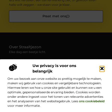
iets wilt vertellen, een samenwerking ziet, of gewoon even
hallo wilt zeggen – we staan voor je klaar.
Praat met ons
Over Straaltjezon
Elke dag een beetje licht.
— Straaltjezon.nl verzamelt inspirerende en verrassende blogs
en artikelen over allerlei facetten van het dagelijks leven. Een
Uw privacy is voor ons
plek waar je nieuwe inzichten en positieve verhalen ontdekt.
belangrijk
Om uw bezoek aan onze website zo prettig mogelijk te maken,
Bericht categorie
maken wij gebruik van cookies en vergelijkbare technologieën.
Hiermee leren we hoe u onze site gebruikt en kunnen we u een
optimale, gepersonaliseerde ervaring bieden. Cookies worden
onder andere ingezet voor het tonen van relevante advertenties
Onze informatie
en het analyseren van het websitegebruik. Lees
ons cookiebeleid
voor meer informatie.
Goede backlinks kopen: hoe jij jouw online zichtbaarheid vergroot
Bekende Nederlanders