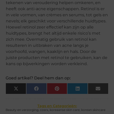
tekenen van veroudering helpen omkeren, en
heeft ook anti-acne eigenschappen. Retinol is er
in vele vormen, van crèmes en serums, tot gels en
nevels; elk geschikt voor verschillende huidtypes.
Hoewel retinol zeer effectief kan zijn op alle
huidtypes, brengt het altijd enkele risico’s met
zich mee. Overmatig gebruik van retinol kan
resulteren in uitbraken van acne langs je
voorhoofd, wangen, kaaklijn en hals. Door de
juiste producten met retinol te gebruiken, kan de
kans op bijwerkingen worden verkleind.
Goed artikel? Deel hem dan op:
X
Facebook
Pinterest
LinkedIn
Email
(Twitter)
Tags en Categorieën:
Beauty en verzorging
,
cosrx
,
koreaanse skin care
,
korean skincare