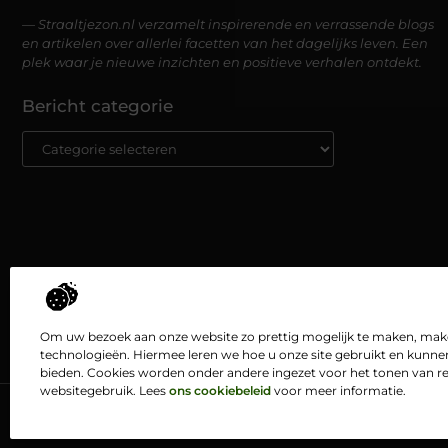
— Straaltjezon.nl verzamelt inspirerende en verrassende blogs
en artikelen over allerlei facetten van het dagelijks leven. Een
plek waar je nieuwe inzichten en positieve verhalen ontdekt.
Bericht categorie
Om uw bezoek aan onze website zo prettig mogelijk te maken, maken
technologieën. Hiermee leren we hoe u onze site gebruikt en kunne
bieden. Cookies worden onder andere ingezet voor het tonen van re
websitegebruik. Lees
ons cookiebeleid
voor meer informatie.