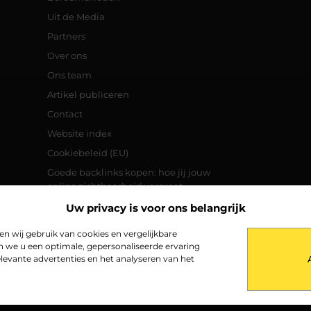
Uit de Media
Partners
Over ons
Ons team
Artikel publiceren
Contact
Website index
Cookiebeleid (EU)
Goede backlinks kopen: hoe jij jouw
online zichtbaarheid vergroot
Manieren om geld te verdienen met je
Uw privacy is voor ons belangrijk
website
 wij gebruik van cookies en vergelijkbare
n we u een optimale, gepersonaliseerde ervaring
levante advertenties en het analyseren van het
@2025
www.straaltjezon.nl.
All Right Reserved.