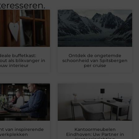
teresseren.
deale buffetkast:
Ontdek de ongetemde
t als blikvanger in
schoonheid van Spitsbergen
ouw interieur
per cruise
ht van inspirerende
Kantoormeubelen
werkplekken
Eindhoven: Uw Partner in