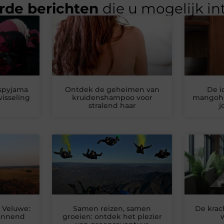
rde berichten
die u mogelijk in
spyjama
Ontdek de geheimen van
De i
isseling
kruidenshampoo voor
mangohou
stralend haar
j
 Veluwe:
Samen reizen, samen
De krac
pannend
groeien: ontdek het plezier