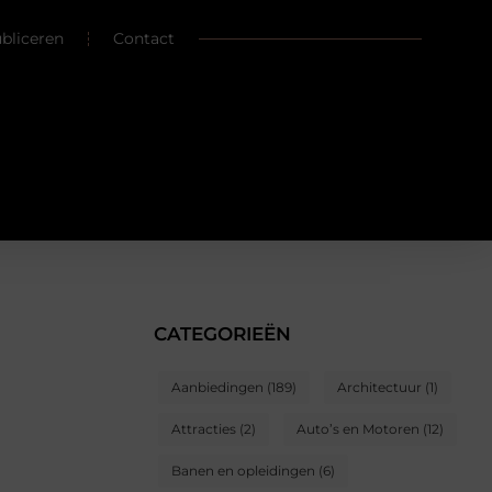
ubliceren
Contact
CATEGORIEËN
Aanbiedingen
(189)
Architectuur
(1)
Attracties
(2)
Auto’s en Motoren
(12)
Banen en opleidingen
(6)