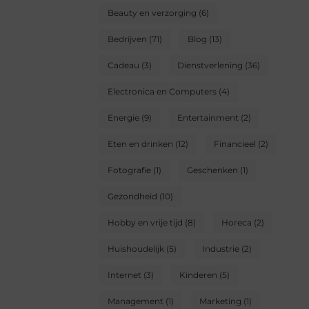
Beauty en verzorging
(6)
Bedrijven
(71)
Blog
(13)
Cadeau
(3)
Dienstverlening
(36)
Electronica en Computers
(4)
Energie
(9)
Entertainment
(2)
Eten en drinken
(12)
Financieel
(2)
Fotografie
(1)
Geschenken
(1)
Gezondheid
(10)
Hobby en vrije tijd
(8)
Horeca
(2)
Huishoudelijk
(5)
Industrie
(2)
Internet
(3)
Kinderen
(5)
Management
(1)
Marketing
(1)