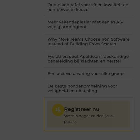
Oud eiken tafel voor sfeer, kwaliteit en
een bewuste keuze
Meer vakantieplezier met een PFAS-
vrije glampingtent
Why More Teams Choose Iron Software
Instead of Building From Scratch
Fysiotherapeut Apeldoorn: deskundige
begeleiding bij klachten en herstel
Een actieve ervaring voor elke groep
De beste hondenomheining voor
veiligheid en uitstraling
Registreer nu
Word blogger en deel jouw
passie!