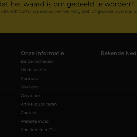
dat het waard is om gedeeld te worden?
 iets wilt vertellen, een samenwerking ziet, of gewoon even hallo
Onze informatie
Bekende Ned
Beroemdheden
Uit de Media
Partners
Over ons
Ons team
Artikel publiceren
Contact
Website index
Cookiebeleid (EU)