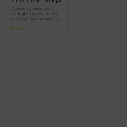
Informatie over rattengif
Alvorens u besluit om
rattengif te kopen, moet u
zich goed laten inlezen. Er
Dieren