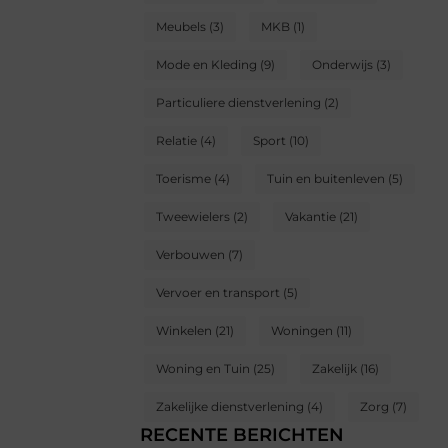
Meubels
(3)
MKB
(1)
Mode en Kleding
(9)
Onderwijs
(3)
Particuliere dienstverlening
(2)
Relatie
(4)
Sport
(10)
Toerisme
(4)
Tuin en buitenleven
(5)
Tweewielers
(2)
Vakantie
(21)
Verbouwen
(7)
Vervoer en transport
(5)
Winkelen
(21)
Woningen
(11)
Woning en Tuin
(25)
Zakelijk
(16)
Zakelijke dienstverlening
(4)
Zorg
(7)
RECENTE BERICHTEN