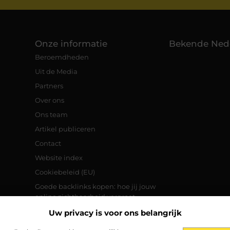
Onze informatie
Bekende Ned
Beroemdheden
Uit de Media
Partners
Over ons
Ons team
Artikel publiceren
Contact
Website index
Cookiebeleid (EU)
Goede backlinks kopen: hoe jij jouw
online zichtbaarheid vergroot
Manieren om geld te verdienen met je
Uw privacy is voor ons belangrijk
website