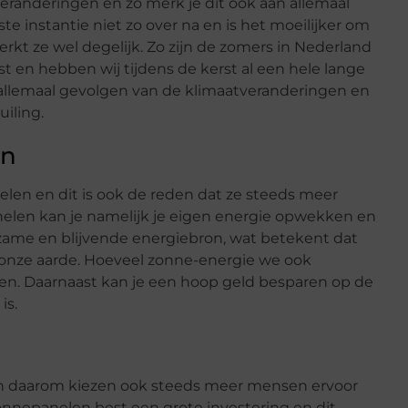
eranderingen en zo merk je dit ook aan allemaal
ste instantie niet zo over na en is het moeilijker om
rkt ze wel degelijk. Zo zijn de zomers in Nederland
 en hebben wij tijdens de kerst al een hele lange
 allemaal gevolgen van de klimaatveranderingen en
uiling.
en
en en dit is ook de reden dat ze steeds meer
elen kan je namelijk je eigen energie opwekken en
rzame en blijvende energiebron, wat betekent dat
r onze aarde. Hoeveel zonne-energie we ook
nen. Daarnaast kan je een hoop geld besparen op de
is.
 en daarom kiezen ook steeds meer mensen ervoor
nnepanelen best een grote investering en dit