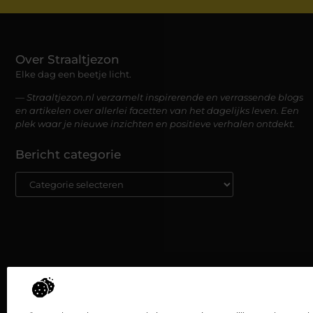
Over Straaltjezon
Elke dag een beetje licht.
— Straaltjezon.nl verzamelt inspirerende en verrassende blogs
en artikelen over allerlei facetten van het dagelijks leven. Een
plek waar je nieuwe inzichten en positieve verhalen ontdekt.
Bericht categorie