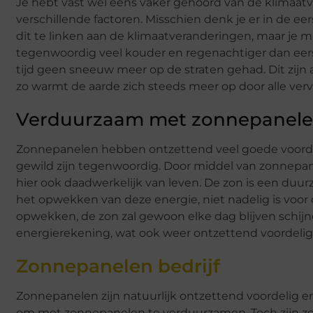
Je hebt vast wel eens vaker gehoord van de klimaatv
verschillende factoren. Misschien denk je er in de eer
dit te linken aan de klimaatveranderingen, maar je me
tegenwoordig veel kouder en regenachtiger dan eerst
tijd geen sneeuw meer op de straten gehad. Dit zijn
zo warmt de aarde zich steeds meer op door alle verv
Verduurzaam met zonnepanel
Zonnepanelen hebben ontzettend veel goede voordel
gewild zijn tegenwoordig. Door middel van zonnepan
hier ook daadwerkelijk van leven. De zon is een duu
het opwekken van deze energie, niet nadelig is voo
opwekken, de zon zal gewoon elke dag blijven schij
energierekening, wat ook weer ontzettend voordelig 
Zonnepanelen bedrijf
Zonnepanelen zijn natuurlijk ontzettend voordelig
om met zonnepanelen te verduurzamen. Toch zijn zo