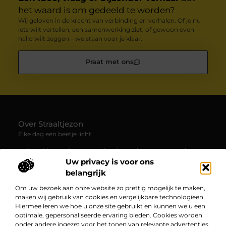
het waard is om gedeeld te worden?
Wij geloven in de kracht van verbinding en verhalen. Of je nu
iets wilt vertellen, een samenwerking ziet, of gewoon even
hallo wilt zeggen – we staan voor je klaar.
Praat met ons
Over Straaltjezon
Elke dag een beetje licht.
— Straaltjezon.nl verzamelt inspirerende en verrassende blogs
en artikelen over allerlei facetten van het dagelijks leven. Een
Uw privacy is voor ons
plek waar je nieuwe inzichten en positieve verhalen ontdekt.
belangrijk
Om uw bezoek aan onze website zo prettig mogelijk te maken,
Bericht categorie
maken wij gebruik van cookies en vergelijkbare technologieën.
Hiermee leren we hoe u onze site gebruikt en kunnen we u een
optimale, gepersonaliseerde ervaring bieden. Cookies worden
onder andere ingezet voor het tonen van relevante advertenties