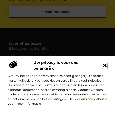
Praat met ons
Over Straaltjezon
Elke dag een beetje licht.
— Straaltjezon.nl verzamelt inspirerende en verrassende blogs
en artikelen over allerlei facetten van het dagelijks leven. Een
Uw privacy is voor ons
plek waar je nieuwe inzichten en positieve verhalen ontdekt.
belangrijk
Om uw bezoek aan onze website zo prettig mogelijk te maken,
Bericht categorie
maken wij gebruik van cookies en vergelijkbare technologieën.
Hiermee leren we hoe u onze site gebruikt en kunnen we u een
optimale, gepersonaliseerde ervaring bieden. Cookies worden
onder andere ingezet voor het tonen van relevante advertenties
Onze informatie
en het analyseren van het websitegebruik. Lees
ons cookiebeleid
voor meer informatie.
Goede backlinks kopen: hoe jij jouw online zichtbaarheid vergroot
Bekende Nederlanders