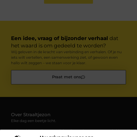
Een idee, vraag of bijzonder verhaal
dat
het waard is om gedeeld te worden?
Wij geloven in de kracht van verbinding en verhalen. Of je nu
iets wilt vertellen, een samenwerking ziet, of gewoon even
hallo wilt zeggen – we staan voor je klaar.
Praat met ons
Over Straaltjezon
Elke dag een beetje licht.
— Straaltjezon.nl verzamelt inspirerende en verrassende blogs
en artikelen over allerlei facetten van het dagelijks leven. Een