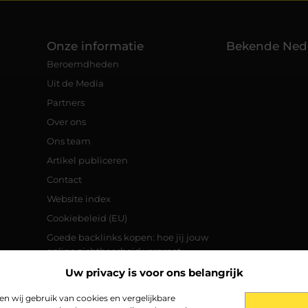
Onze informatie
Bekende Ned
Beroemdheden
Uit de Media
Partners
Over ons
Ons team
Artikel publiceren
Contact
Website index
Cookiebeleid (EU)
Goede backlinks kopen: hoe jij jouw
online zichtbaarheid vergroot
Manieren om geld te verdienen met je
Uw privacy is voor ons belangrijk
website
 wij gebruik van cookies en vergelijkbare