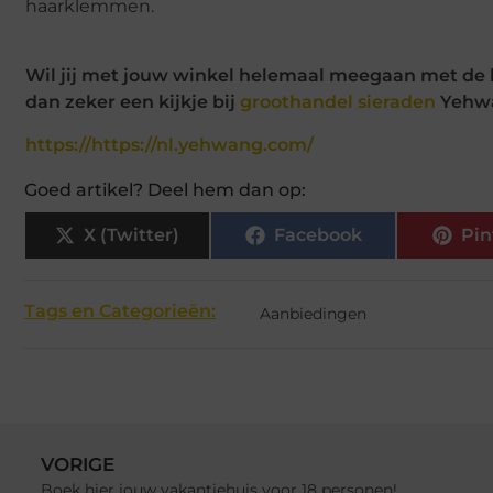
haarklemmen.
Wil jij met jouw winkel helemaal meegaan met de 
dan zeker een kijkje bij
groothandel sieraden
Yehwa
https://https://nl.yehwang.com/
Goed artikel? Deel hem dan op:
X (Twitter)
Facebook
Pin
Tags en Categorieën:
Aanbiedingen
VORIGE
Boek hier jouw vakantiehuis voor 18 personen!