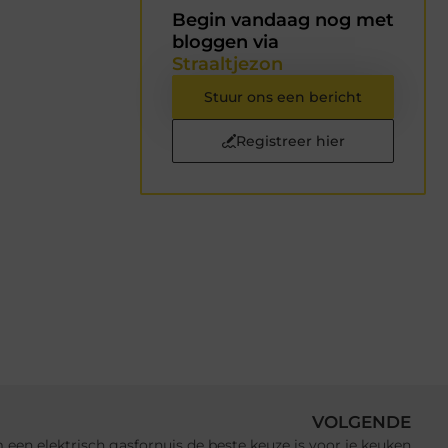
Begin vandaag nog met
bloggen via
Straaltjezon
Stuur ons een bericht
Registreer hier
VOLGENDE
een elektrisch gasfornuis de beste keuze is voor je keuken