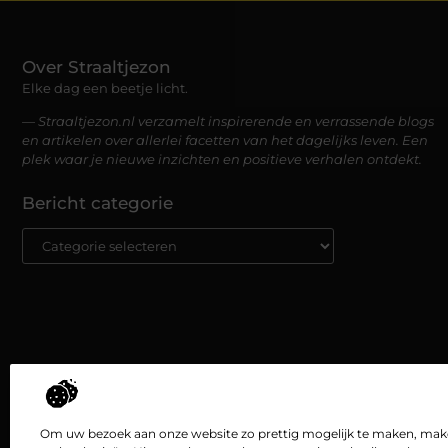
Over Straaltjezon
Elke dag een beetje licht.
— Straaltjezon.nl verzamelt inspirerende en verrassende blogs
en artikelen over allerlei facetten van het dagelijks leven. Een
plek waar je nieuwe inzichten en positieve verhalen ontdekt.
Bericht categorie
Om uw bezoek aan onze website zo prettig mogelijk te maken, maken