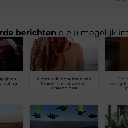
rde berichten
die u mogelijk in
spyjama
Ontdek de geheimen van
De i
isseling
kruidenshampoo voor
mangohou
stralend haar
j