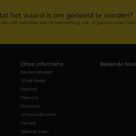
dat het waard is om gedeeld te worden?
 iets wilt vertellen, een samenwerking ziet, of gewoon even hallo
Onze informatie
Bekende Ned
Beroemdheden
Uit de Media
Partners
Over ons
Ons team
Artikel publiceren
Contact
Website index