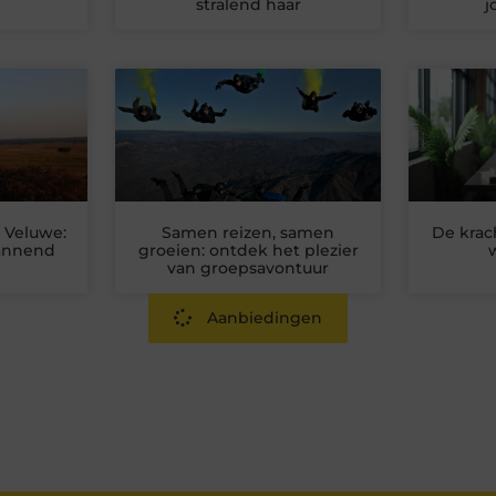
stralend haar
j
 Veluwe:
Samen reizen, samen
De krac
pannend
groeien: ontdek het plezier
van groepsavontuur
Aanbiedingen