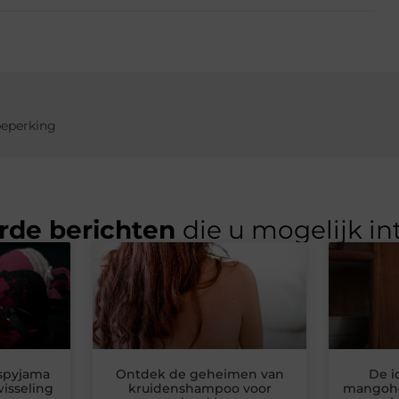
beperking
rde berichten
die u mogelijk in
spyjama
Ontdek de geheimen van
De i
isseling
kruidenshampoo voor
mangohou