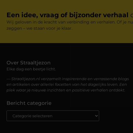
Een idee, vraag of bijzonder verhaal
Wij geloven in de kracht van verbinding en verhalen. Of je nu
zeggen – we staan voor je klaar.
Over Straaltjezon
Elke dag een beetje licht.
— Straaltjezon.nl verzamelt inspirerende en verrassende blogs
en artikelen over allerlei facetten van het dagelijks leven. Een
plek waar je nieuwe inzichten en positieve verhalen ontdekt.
Bericht categorie