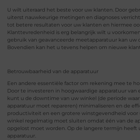
U wilt uiteraard het beste voor uw klanten. Door g
uiterst nauwkeurige metingen en diagnoses verrich
tot betere resultaten voor uw klanten en hiermee o
Klanttevredenheid is erg belangrijk wilt u voorkome
gebruik van geavanceerde meetapparatuur kan uw o
Bovendien kan het u tevens helpen om nieuwe klant
Betrouwbaarheid van de apparatuur
Een andere essentiële factor om rekening mee te ho
Door te investeren in hoogwaardige apparatuur v
kunt u de downtime van uw winkel (de periode waari
apparatuur moet repareren) minimaliseren en de effic
productiviteit en een grotere winstgevendheid voor uw
winkel regelmatig moet sluiten omdat één van de a
opgelost moet worden. Op de langere termijn heeft u
apparatuur.