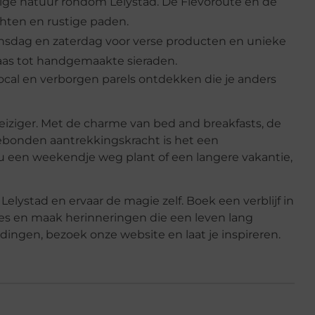
tige natuur rondom Lelystad. De Flevoroute en de
ten en rustige paden.
sdag en zaterdag voor verse producten en unieke
kaas tot handgemaakte sieraden.
local en verborgen parels ontdekken die je anders
reiziger. Met de charme van bed and breakfasts, de
sgebonden aantrekkingskracht is het een
nu een weekendje weg plant of een langere vakantie,
Lelystad en ervaar de magie zelf. Boek een verblijf in
tjes en maak herinneringen die een leven lang
ingen, bezoek onze website en laat je inspireren.