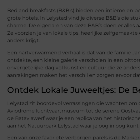
Bed and breakfasts (B&B’s) bieden een intieme en pers
grote hotels. In Lelystad vind je diverse B&B’s die st
charme. De eigenaren van deze B&B’s doen er alles a
Ze voorzien je van lokale tips, heerlijke zelfgemaakte
anders krijgt.
Een hartverwarmend verhaal is dat van de familie Ja
ontdekte, een kleine galerie verscholen in een pittor
onvergetelijke dag vol kunst en cultuur die ze ande
aanrakingen maken het verschil en zorgen ervoor dat je 
Ontdek Lokale Juweeltjes: De Bes
Lelystad zit boordevol verrassingen die wachten o
Aviodrome luchtvaartmuseum tot de serene Oostvaarde
de Bataviawerf waar je een replica van het historis
aan het Natuurpark Lelystad waar je oog in oog kunt
Een van onze favoriete verborgen parels is de Mark