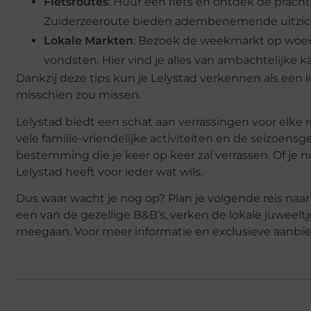
Fietsroutes
: Huur een fiets en ontdek de prach
Zuiderzeeroute bieden adembenemende uitzich
Lokale Markten
: Bezoek de weekmarkt op woen
vondsten. Hier vind je alles van ambachtelijke 
Dankzij deze tips kun je Lelystad verkennen als een 
misschien zou missen.
Lelystad biedt een schat aan verrassingen voor elke 
vele familie-vriendelijke activiteiten en de seizoen
bestemming die je keer op keer zal verrassen. Of je 
Lelystad heeft voor ieder wat wils.
Dus waar wacht je nog op? Plan je volgende reis naar 
een van de gezellige B&B’s, verken de lokale juweel
meegaan. Voor meer informatie en exclusieve aanbied