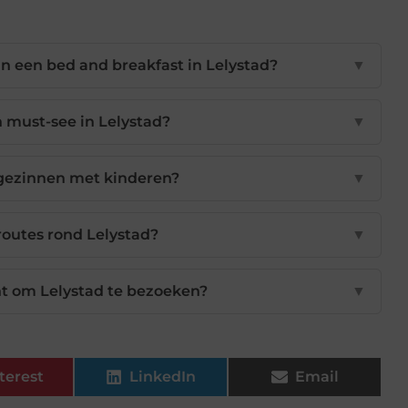
 in een bed and breakfast in Lelystad?
▼
n must-see in Lelystad?
▼
r gezinnen met kinderen?
▼
sroutes rond Lelystad?
▼
t om Lelystad te bezoeken?
▼
terest
LinkedIn
Email