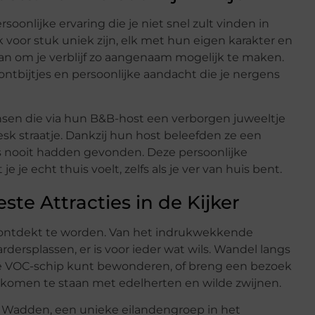
oonlijke ervaring die je niet snel zult vinden in
uk voor stuk uniek zijn, elk met hun eigen karakter en
an om je verblijf zo aangenaam mogelijk te maken.
 ontbijtjes en persoonlijke aandacht die je nergens
nsen die via hun B&B-host een verborgen juweeltje
esk straatje. Dankzij hun host beleefden ze een
rs nooit hadden gevonden. Deze persoonlijke
je echt thuis voelt, zelfs als je ver van huis bent.
te Attracties in de Kijker
m ontdekt te worden. Van het indrukwekkende
rsplassen, er is voor ieder wat wils. Wandel langs
che VOC-schip kunt bewonderen, of breng een bezoek
 komen te staan met edelherten en wilde zwijnen.
er Wadden, een unieke eilandengroep in het