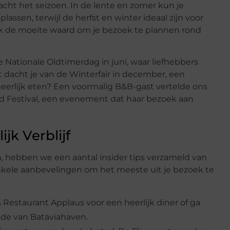
eacht het seizoen. In de lente en zomer kun je
assen, terwijl de herfst en winter ideaal zijn voor
ook de moeite waard om je bezoek te plannen rond
e Nationale Oldtimerdag in juni, waar liefhebbers
t dacht je van de Winterfair in december, een
heerlijk eten? Een voormalig B&B-gast vertelde ons
nd Festival, een evenement dat haar bezoek aan
jk Verblijf
en, hebben we een aantal insider tips verzameld van
 enkele aanbevelingen om het meeste uit je bezoek te
ls Restaurant Applaus voor een heerlijk diner of ga
ede van Bataviahaven.