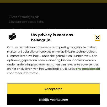
Over Straaltjezon
Elke dag een beetje licht.
— Straaltjezon.nl verzamelt inspirerende en verrassende blogs
en artikelen over allerlei facetten van het dagelijks leven. Een
Uw privacy is voor ons
plek waar je nieuwe inzichten en positieve verhalen ontdekt.
belangrijk
Om uw bezoek aan onze website zo prettig mogelijk te maken,
Bericht categorie
maken wij gebruik van cookies en vergelijkbare technologieën.
Hiermee leren we hoe u onze site gebruikt en kunnen we u een
optimale, gepersonaliseerde ervaring bieden. Cookies worden
onder andere ingezet voor het tonen van relevante advertenties
Onze informatie
en het analyseren van het websitegebruik. Lees
ons cookiebeleid
voor meer informatie.
Goede backlinks kopen: hoe jij jouw online zichtbaarheid vergroot
Bekende Nederlanders
Accepteren
TOP
@2025
www.straaltjezon.nl.
All Right Reserved.
Bekijk Voorkeuren