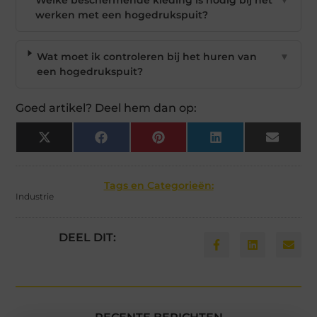
Welke beschermende kleding is nodig bij het
▼
werken met een hogedrukspuit?
Wat moet ik controleren bij het huren van
▼
een hogedrukspuit?
Goed artikel? Deel hem dan op:
X
Facebook
Pinterest
LinkedIn
Email
(Twitter)
Tags en Categorieën:
Industrie
DEEL DIT: